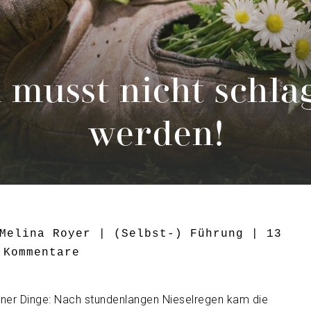
 musst nicht schla
werden!
Melina Royer
|
(Selbst-) Führung
|
13
Kommentare
einer Dinge: Nach stundenlangen Nieselregen kam die