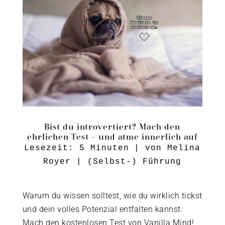
Bist du introvertiert? Mach den
ehrlichen Test – und atme innerlich auf
Lesezeit:
5
Minuten
| von
Melina
Royer
|
(Selbst-) Führung
Warum du wissen solltest, wie du wirklich tickst
und dein volles Potenzial entfalten kannst:
Mach den kostenlosen Test von Vanilla Mind!