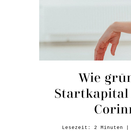
Wie grü
Startkapita
Corin
Lesezeit:
2
Minuten
|