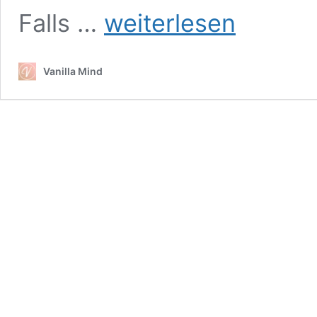
Achtsamer
Falls …
weiterlesen
in
6
Minuten?
Vanilla Mind
–
So
kann
es
gelingen!